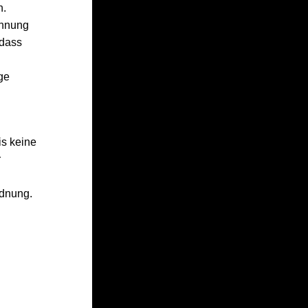
n.
ennung
 dass
ge
is keine
r
rdnung.