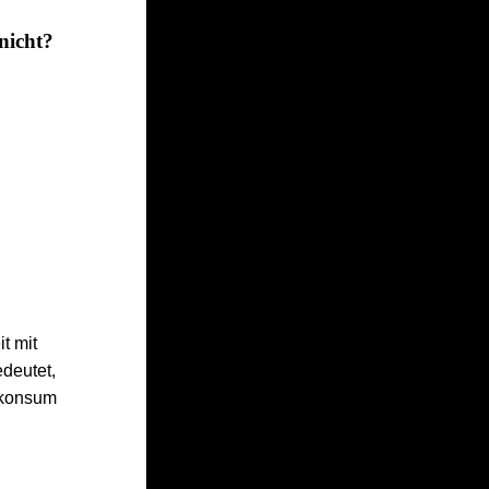
nicht?
t mit
deutet,
iskonsum