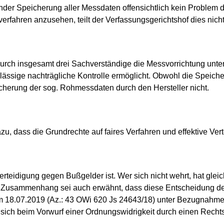
der Speicherung aller Messdaten offensichtlich kein Problem da
erfahren anzusehen, teilt der Verfassungsgerichtshof dies nicht
urch insgesamt drei Sachverständige die Messvorrichtung unter
ässige nachträgliche Kontrolle ermöglicht. Obwohl die Speich
icherung der sog. Rohmessdaten durch den Hersteller nicht.
, dass die Grundrechte auf faires Verfahren und effektive Vert
erteidigung gegen Bußgelder ist. Wer sich nicht wehrt, hat gleic
em Zusammenhang sei auch erwähnt, dass diese Entscheidung de
am 18.07.2019 (Az.: 43 OWi 620 Js 24643/18) unter Bezugnahm
 sich beim Vorwurf einer Ordnungswidrigkeit durch einen Rechts